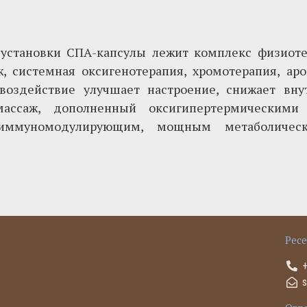
 установки СПА-капсулы лежит комплекс физиоте
ж, системная оксигенотерапия, хромотерапия, ар
воздействие улучшает настроение, снижает вну
-массаж, дополненный оксигипертермическими
 иммуномодулирующим, мощным метаболичес
Рес