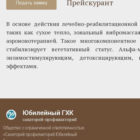
Прейскурант
Подать заявку
В основе действия лечебно-реабилитационной
таких как сухое тепло, зональный вибромасса
аэроионотерапией. Такое многокомпонентное 
стабилизирует вегетативный статус. Альфа
энзимостимулирующим, детоксицирующим,
эффектами.
Юбилейный ГХК
санаторий-профилакторий
Общество с ограниченной ответственностью
«Санаторий профилакторий Юбилейный