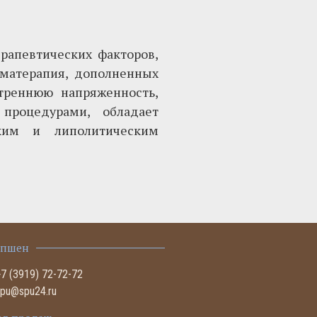
рапевтических факторов,
оматерапия, дополненных
треннюю напряженность,
 процедурами, обладает
ким и липолитическим
епшен
+7 (3919) 72-72-72
spu@spu24.ru