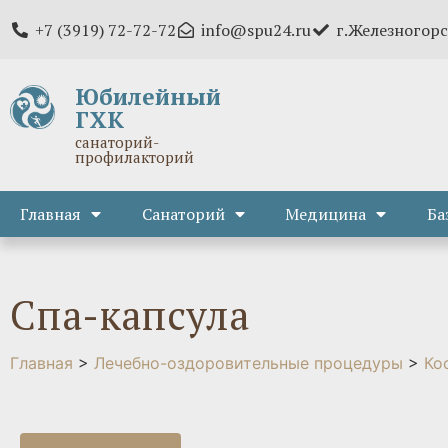
+7 (3919) 72-72-72
info@spu24.ru
г.Железногорс
Юбилейный
ГХК
санаторий-
профилакторий
Главная
Санаторий
Медицина
Ба
Спа-капсула
Главная
>
Лечебно-оздоровительные процедуры
>
Ко