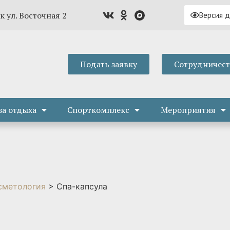
к ул. Восточная 2
Версия 
Подать заявку
Сотрудничес
за отдыха
Спорткомплекс
Мероприятия
сметология
>
Спа-капсула