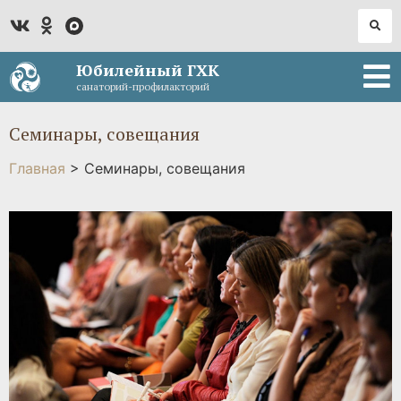
Юбилейный ГХК
санаторий-профилакторий
Семинары, совещания
Главная
>
Семинары, совещания