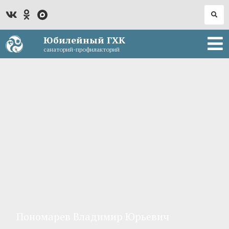
Юбилейный ГХК
санаторий-профилакторий
Пономарев Владимир Юрьевич