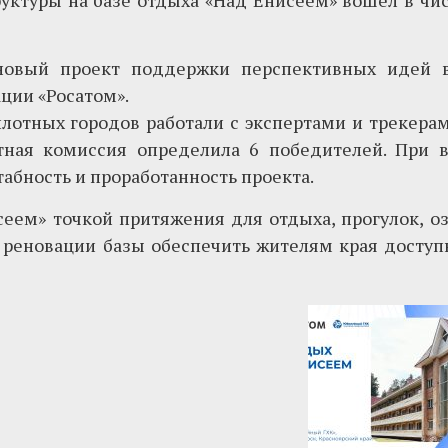
уктуры на базе отдыха «Над Енисеем» вошел в чи
 новый проект поддержки перспективных идей в
ции «Росатом».
лотных городов работали с экспертами и трекерам
ртная комиссия определила 6 победителей. При 
табность и проработанность проекта.
еем» точкой притяжения для отдыха, прогулок, о
 реновации базы обеспечить жителям края досту