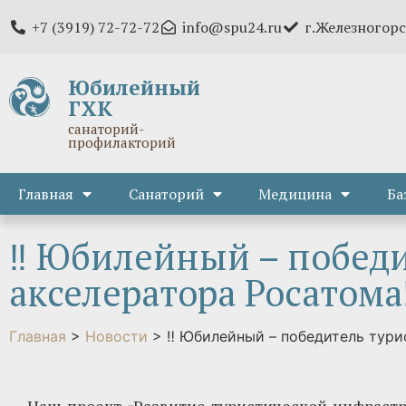
+7 (3919) 72-72-72
info@spu24.ru
г.Железногорс
Юбилейный
ГХК
санаторий-
профилакторий
Главная
Санаторий
Медицина
Ба
‼ Юбилейный – победи
акселератора Росатома‼
Главная
>
Новости
>
‼ Юбилейный – победитель тури