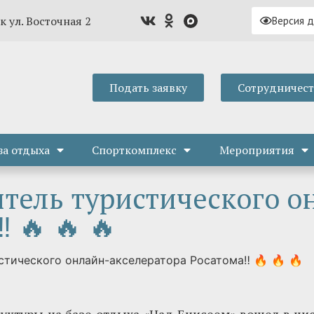
к ул. Восточная 2
Версия 
Подать заявку
Сотрудничес
за отдыха
Спорткомплекс
Мероприятия
тель туристического о
 🔥 🔥 🔥
стического онлайн-акселератора Росатома‼ 🔥 🔥 🔥