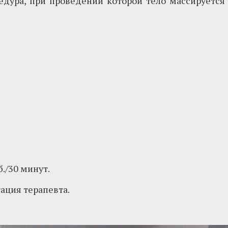
дура, при проведении которой тело массируется
б./30 минут.
ация терапевта.