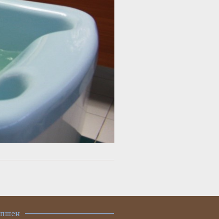
епшен