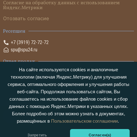
Согласие на обработку данных с использованием
Яндекс.Метрики
Отозвать согласие
Ресепшен
+7 (3919) 72-72-72
spu@spu24.ru
Отдел продаж
На сайте используются cookies и аналогичные
+7 (3919) 72-05-05
технологии (включая Яндекс.Метрику) для улучшения
sales@spu24.ru
сервиса, оптимального оформления и улучшения работы
веб-сайта. Продолжая пользоваться сайтом, Вы
соглашаетесь на использование файлов cookies и сбор
данных с помощью Яндекс.Метрики в указанных целях.
Обращаем ваше внимание на то, что данный интернет-сайт носит
Более подробно об этом можно узнать в документах,
исключительно информационный характер и ни при каких условиях не
размещённых в
Пользовательском соглашении
.
является публичной офертой. Пользуясь сайтом и заполняя формы
обратной связи, Вы даете согласие на сбор, обработку и использование
Ваших персональных данных.
Запретить
Согласен(а)