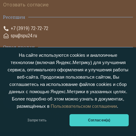
Отозвать согласие
Ресепшен
+7 (3919) 72-72-72
spu@spu24.ru
Отдел продаж
На сайте используются cookies и аналогичные
+7 (3919) 72-05-05
технологии (включая Яндекс.Метрику) для улучшения
sales@spu24.ru
сервиса, оптимального оформления и улучшения работы
веб-сайта. Продолжая пользоваться сайтом, Вы
соглашаетесь на использование файлов cookies и сбор
данных с помощью Яндекс.Метрики в указанных целях.
Обращаем ваше внимание на то, что данный интернет-сайт носит
Более подробно об этом можно узнать в документах,
исключительно информационный характер и ни при каких условиях не
размещённых в
Пользовательском соглашении
.
является публичной офертой. Пользуясь сайтом и заполняя формы
обратной связи, Вы даете согласие на сбор, обработку и использование
Ваших персональных данных.
Запретить
Согласен(а)