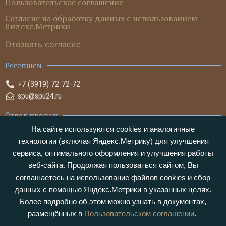
Пользовательское соглашение
Согласие на обработку данных с использованием
Яндекс.Метрики
Отозвать согласие
Ресепшен
+7 (3919) 72-72-72
spu@spu24.ru
Отдел продаж
На сайте используются cookies и аналогичные
+7 (3919) 72-05-05
технологии (включая Яндекс.Метрику) для улучшения
sales@spu24.ru
сервиса, оптимального оформления и улучшения работы
веб-сайта. Продолжая пользоваться сайтом, Вы
соглашаетесь на использование файлов cookies и сбор
данных с помощью Яндекс.Метрики в указанных целях.
Обращаем ваше внимание на то, что данный интернет-сайт носит
Более подробно об этом можно узнать в документах,
исключительно информационный характер и ни при каких условиях не
размещённых в
Пользовательском соглашении
.
является публичной офертой. Пользуясь сайтом и заполняя формы
обратной связи, Вы даете согласие на сбор, обработку и использование