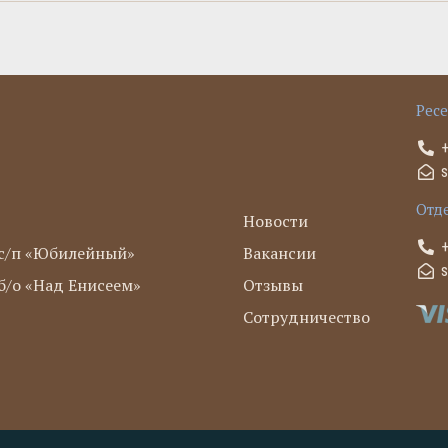
Рес
Отд
Новости
с/п «Юбилейный»
Вакансии
/о «Над Енисеем»
Отзывы
Сотрудничество