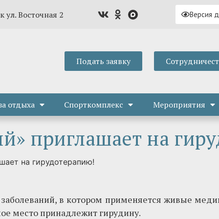
к ул. Восточная 2
Версия 
Подать заявку
Сотрудничес
за отдыха
Спорткомплекс
Мероприятия
й» приглашает на гиру
шает на гирудотерапию!
 заболеваний, в котором применяется живые меди
ное место принадлежит гирудину.