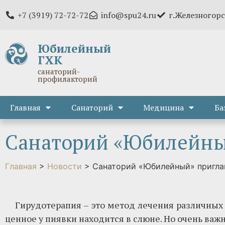
+7 (3919) 72-72-72
info@spu24.ru
г.Железногорс
Юбилейный
ГХК
санаторий-
профилакторий
Главная
Санаторий
Медицина
Ба
Санаторий «Юбилейны
Главная
>
Новости
>
Санаторий «Юбилейный» пригла
Гирудотерапия – это метод лечения различных
ценное у пиявки находится в слюне. Но очень важ