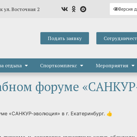
к ул. Восточная 2
Версия 
Подать заявку
Сотрудничес
за отдыха
Спорткомплекс
Мероприятия
бном форуме «САНКУР
е «САНКУР-эволюция» в г. Екатеринбург. 👍