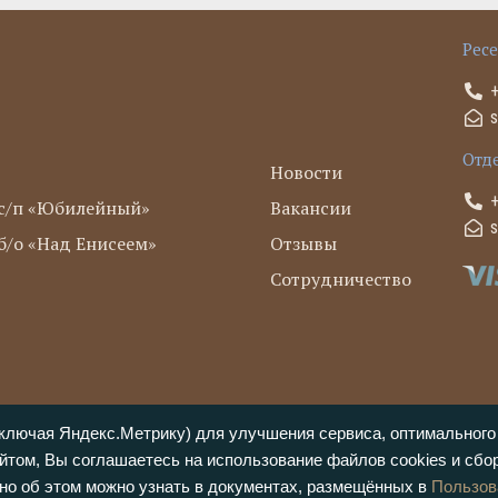
Рес
Отд
Новости
с/п «Юбилейный»
Вакансии
/о «Над Енисеем»
Отзывы
Сотрудничество
(включая Яндекс.Метрику) для улучшения сервиса, оптимальног
йтом, Вы соглашаетесь на использование файлов cookies и сбо
ит исключительно информационный характер и ни
 сайтом и заполняя формы обратной связи, Вы
но об этом можно узнать в документах, размещённых в
Пользов