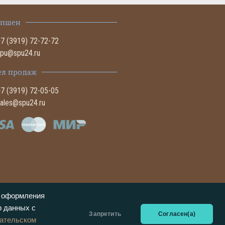
епшен
+7 (3919) 72-72-72
spu@spu24.ru
ел продаж
+7 (3919) 72-05-05
sales@spu24.ru
о оформления
р данных с
Запретить
Согласен(а)
ательском