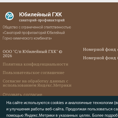
Юбилейный ГХК
санаторий-профилакторий
Общество с ограниченной ответственностью
«Санаторий профилакторий Юбилейный
Горно-химического комбината»
Номерной фонд 
ООО "С/п Юбилейный ГХК" ©
2026
Номерной фонд б
Политика конфиденциальности
Пользовательское соглашение
Согласие на обработку данных с
использованием Яндекс.Метрики
Отозвать согласие
На сайте используются cookies и аналогичные технологии 
и улучшения работы веб-сайта. Продолжая пользоваться са
Обращаем ваше внимание на то, что данный интернет-сайт нос
при каких условиях не является публичной офертой. Пользуясь
помощью Яндекс.Метрики в указанных целях. Более подроб