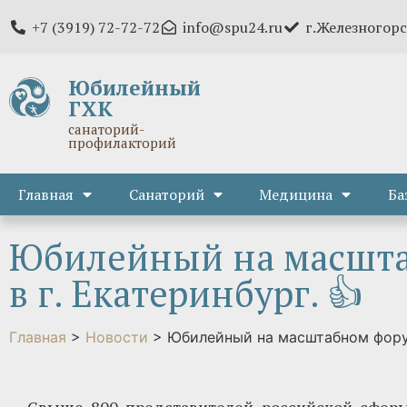
+7 (3919) 72-72-72
info@spu24.ru
г.Железногорс
Юбилейный
ГХК
санаторий-
профилакторий
Главная
Санаторий
Медицина
Ба
Юбилейный на масшта
в г. Екатеринбург. 👍
Главная
>
Новости
>
Юбилейный на масштабном форум