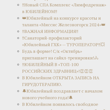
‼Новый СПА Комплекс «Лимфодренаж»
в ЮБИЛЕЙНОМ‼
👑Юбилейный на конкурсе красоты и
таланта «Миссис Железногорск 2024»👑
‼ВАЖНАЯ ИНФОРМАЦИЯ‼
‼Санаторий-профилакторий
«Юбилейный ГХК» — ТУРОПЕРАТОР‼💥
Будь в форме! С/к «Октябрь»
приглашает на сайкл-тренировки!🚴
‼ЮБИЛЕЙНЫЙ В «ТОП-100
РОССИЙСКИХ ЗДРАВНИЦ»!👏👏👏
В Юбилейном ОТКРЫТА ЗАПИСЬ НА
ГИРУДОТЕРАПИЮ.
🔔Юбилейный поздравляет с началом
нового учебного года!🔔
В Юбилейном появилось свободное