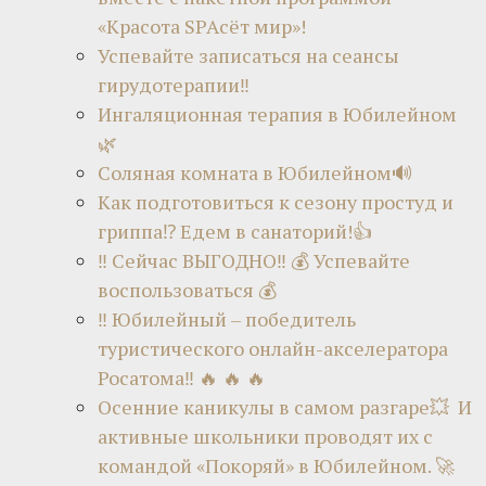
«Красота SPAсёт мир»!
Успевайте записаться на сеансы
гирудотерапии‼
Ингаляционная терапия в Юбилейном
🌿
Соляная комната в Юбилейном🔊
Как подготовиться к сезону простуд и
гриппа⁉ Едем в санаторий!👍
‼ Сейчас ВЫГОДНО‼ 💰 Успевайте
воспользоваться 💰
‼ Юбилейный – победитель
туристического онлайн-акселератора
Росатома‼ 🔥 🔥 🔥
Осенние каникулы в самом разгаре💥 И
активные школьники проводят их с
командой «Покоряй» в Юбилейном. 🚀